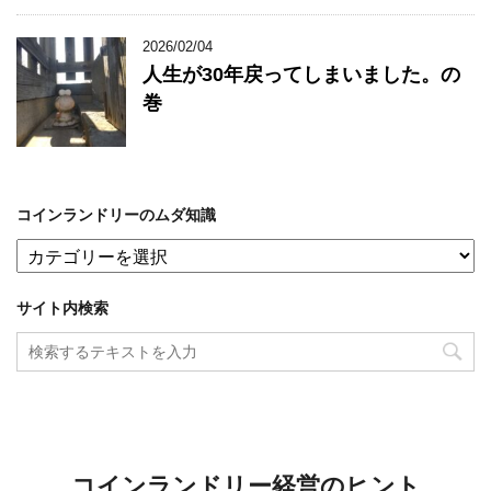
2026/02/04
人生が30年戻ってしまいました。の
巻
コインランドリーのムダ知識
コ
イ
ン
サイト内検索
ラ
ン
ド
リ
ー
の
ム
ダ
コインランドリー経営のヒント