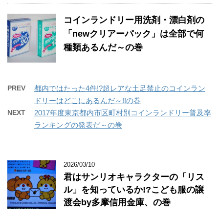
コインランドリー用洗剤・漂白剤の
「newクリアーパック」は全部で何
種類あるんだ～の巻
PREV
都内ではたった4件!?超レアな土足禁止のコインラン
ドリーはどこにあるんだ～!!の巻
NEXT
2017年度東京都内市区町村別コインランドリー普及率
ランキングの発表だ～の巻
2026/03/10
君はサンリオキャラクターの「リス
ル」を知っているか!?こども服の譲
渡会by多摩信用金庫、の巻