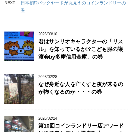
NEXT
日本初!?バックヤードが丸見えのコインランドリーの
巻
2026/03/10
君はサンリオキャラクターの「リス
ル」を知っているか!?こども服の譲
渡会by多摩信用金庫、の巻
2026/02/28
なぜ身近な人を亡くすと夜が来るの
が怖くなるのか・・・の巻
2026/02/14
第10回コインランドリー店アワード