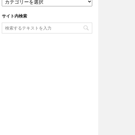
イ
ン
サイト内検索
ラ
ン
ド
リ
ー
の
ム
ダ
知
識