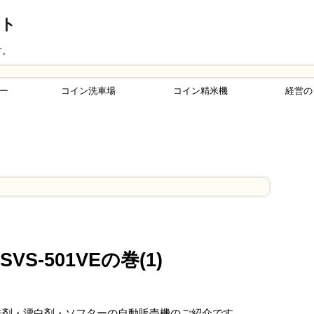
ント
す。
ー
コイン洗車場
コイン精米機
経営の
S-501VEの巻(1)
いう洗剤・漂白剤・ソフターの自動販売機のご紹介です。