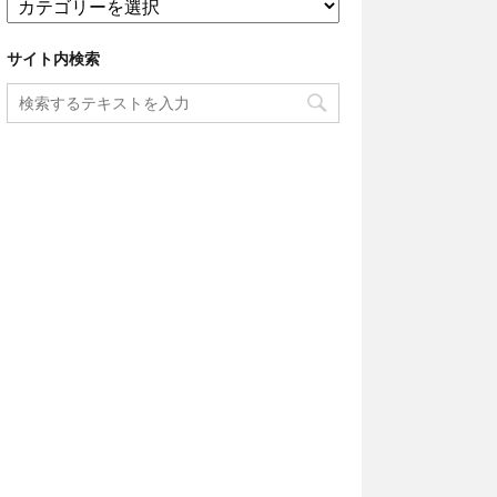
イ
ン
サイト内検索
ラ
ン
ド
リ
ー
の
ム
ダ
知
識