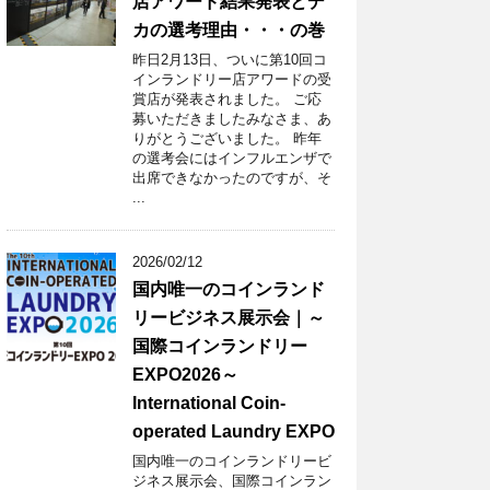
店アワード結果発表とデ
カの選考理由・・・の巻
昨日2月13日、ついに第10回コ
インランドリー店アワードの受
賞店が発表されました。 ご応
募いただきましたみなさま、あ
りがとうございました。 昨年
の選考会にはインフルエンザで
出席できなかったのですが、そ
...
2026/02/12
国内唯一のコインランド
リービジネス展示会｜～
国際コインランドリー
EXPO2026～
International Coin-
operated Laundry EXPO
国内唯一のコインランドリービ
ジネス展示会、国際コインラン