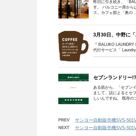
昨日に引き続き、「BALU
す。 バルコニー席から
ス、カフェ部と「奥の ..
3月30日、中野に
『 BALUKO LAUN
代行サービス「 Laund
………………………………
セブンランドリー!
ある筋から、「セブン
まして、話によるとセ
しいんですね。 既存のコ
PREV
サンヨー自動販売機SVS-501V
NEXT
サンヨー自動販売機SVS-501V