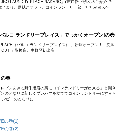
KO LAUNDRY PLACE NAKANO」(東京都中野区)のご紹介で
はじまり、足拭きマット、コインランドリー部、たたみ台スペー
.
「バルコ ランドリープレイス」でっかくオープン!の巻
DRY PLACE（バルコ ランドリープレイス） 』新店オープン！ 洗濯
ry OUT 」取扱店、中野区初出店
………………… ...
?の巻
イレブンあきる野牛沼店の裏にコインランドリーが出来る」と聞き
ブンのとなりに新しくプレハブを立ててコインランドリーにするら
ンビニのとなりに ...
Eの巻(1)
Eの巻(2)