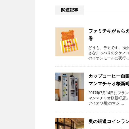
関連記事
ファミチキがもら
巻
どうも、デカです。 先
さな川っぺりのタケノコ
のイオンモールに夜行った
カップコーヒー自
マンマチャオ桜新
2017年7月14日にフ
マンマチャオ桜新町店」
アイオワ州)のマシ ...
奥の細道コインラン