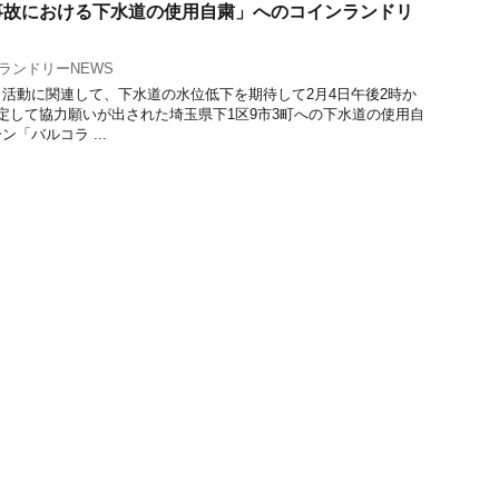
事故における下水道の使用自粛」へのコインランドリ
ランドリーNEWS
活動に関連して、下水道の水位低下を期待して2月4日午後2時か
定して協力願いが出された埼玉県下1区9市3町への下水道の使用自
「バルコラ ...