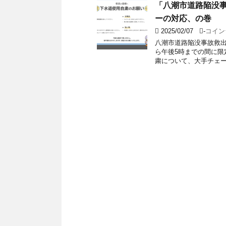
「八潮市道路陥没
ーの対応、の巻
2025/02/07
-
コイン
八潮市道路陥没事故救出
ら午後5時までの間に限
粛について、大手チェーン