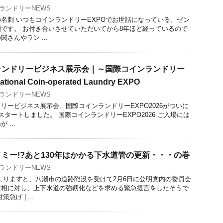
ランドリーNEWS
名刺 いつもコインランドリーEXPOでお世話になっている、ゼン
です。 お付き合いさせていただいてから8年ほど経っているので
さんやラン ...
ランドリービジネス展示会｜～国際コインランドリー
tional Coin-operated Laundry EXPO
ランドリーNEWS
リービジネス展示会、国際コインランドリーEXPO2026がついに
タートしました。 国際コインランドリーEXPO2026 ご入場には
...
ミー!?あと130年はかかる下水道管の更新・・・の巻
ランドリーNEWS
よりますと、八潮市の道路陥没を受けて2月6日に公明党内の委員会
交相に対し、上下水道の強靱化などを求める緊急提言をしたそうで
げ | ...