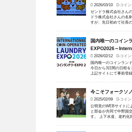
2026/03/10
-
コイン
ゼンドラ株式会社さんの
ドラ株式会社さんの名刺
すが、先日初めて社長の関
国内唯一のコイン
EXPO2026～Interna
2026/02/12
-
コイン
国内唯一のコインランド
今日から3日間の日程をス
上記サイトにて事前登録が 
今こそフォークソノ
2025/02/09
-
コイン
公明党のWEBサイトに
と部会が共同で中野国
す。 上下水道、老朽化対策急