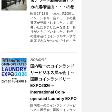
店アワード結果発表とデ
カの選考理由・・・の巻
昨日2月13日、ついに第10回コ
インランドリー店アワードの受
賞店が発表されました。 ご応
募いただきましたみなさま、あ
りがとうございました。 昨年
の選考会にはインフルエンザで
出席できなかったのですが、そ
...
2026/02/12
国内唯一のコインランド
リービジネス展示会｜～
国際コインランドリー
EXPO2026～
International Coin-
operated Laundry EXPO
国内唯一のコインランドリービ
ジネス展示会、国際コインラン